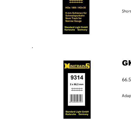
Shor
G
66
Adap