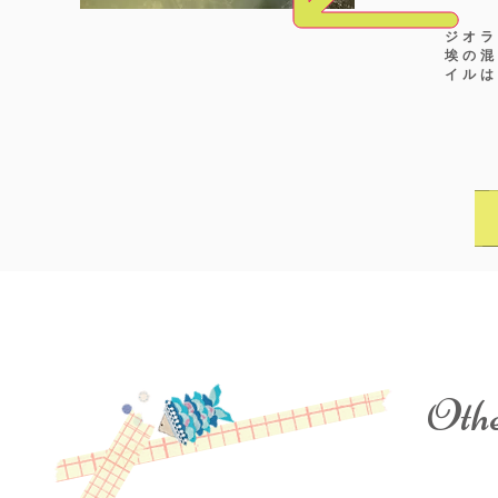
ジオ
​埃の
イルは
Othe