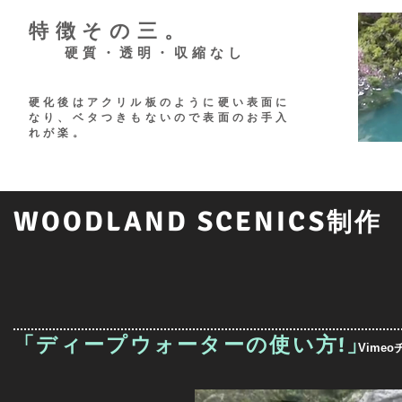
特徴その三。
硬質・透明・収縮なし
硬化後はアクリル板のように硬い表面に
なり、ベタつきもないので表面のお手入
れが楽。
WOODLAND SCENICS
H
制作
「ディープウォーターの使い方!」
​Vim