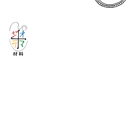
Let's create imagined landscape!
KATOの新しいdiorama材料シリーズ
Copyright © 2016 KATO&Kaihatsu-shouten All Ri