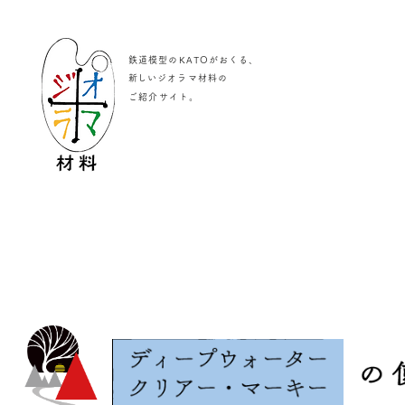
鉄道模型のKATOがおくる、
​新しいジオラマ材料の
。
ご紹介サイト