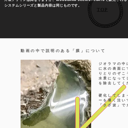
システムシリーズと製品内容は同じものです。
TOP
動画の中で説明のある「膜」について
ジオラマの中
に水の表面に
りとりのぞこ
水景になって
を除去してく
​硬化してし
ーを薄く注い
「さざ波」で