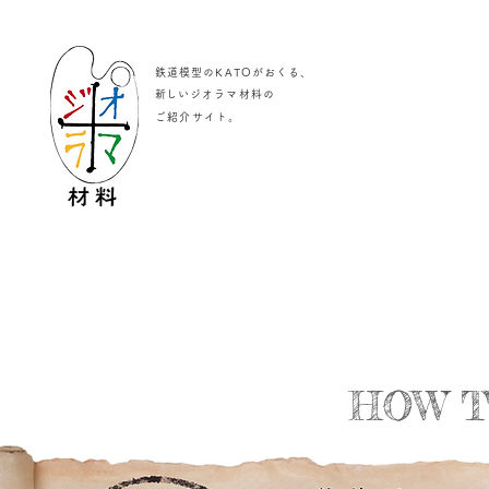
鉄道模型のKATOがおくる、
​新しいジオラマ材料の
。
ご紹介サイト
HOW T