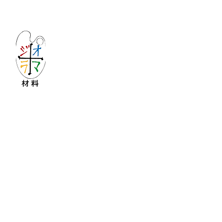
Let's create imagined landscape!
KATOの新しいdiorama材料シリーズ
Copyright © 2016 KATO&Kaihatsu-shouten All Ri