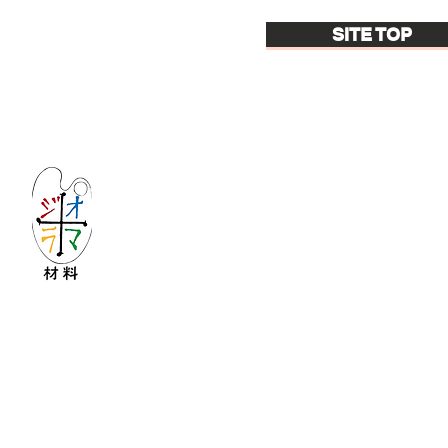
SITE TOP
Let's create imagined landscape!
KATOの新しいdiorama材料シリーズ
Copyright © 2016 KATO&Kaihatsu-shouten All Ri