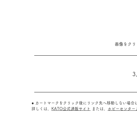
​画像をク
3
● カートマークをクリック後にリンク先へ移動しない場合
詳しくは、
KATO公式通販サイト
または、
ホビーセンター