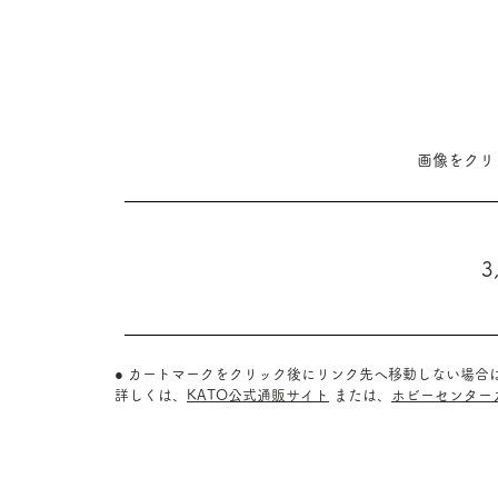
​画像をク
3
● カートマークをクリック後にリンク先へ移動しない場合
詳しくは、
KATO公式通販サイト
または、
ホビーセンター