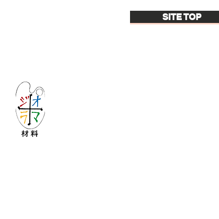
SITE TOP
Let's create imagined landscape!
KATOの新しいdiorama材料シリーズ
Copyright © 2016 KATO&Kaihatsu-shouten All Ri