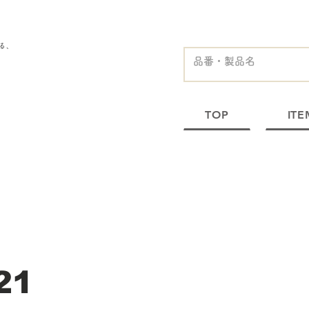
る、
TOP
ITE
21