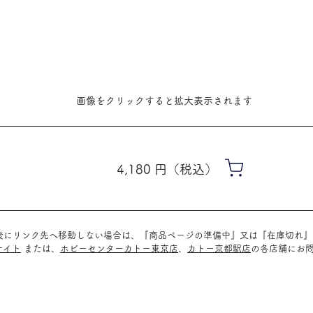
​画像をクリックすると拡大表示されます
4,180
​円（税込）
ク後にリンク先へ移動しない場合は、『商品ページの準備中』又は『在庫切れ
サイト
または、
ホビーセンターカトー東京店
、
カトー京都駅店
の
各店舗に
お