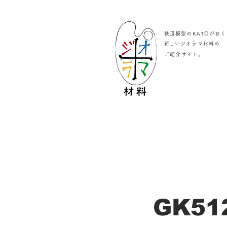
鉄道模型のKATOがおく
​新しいジオラマ材料の
。
ご紹介サイト
GK51