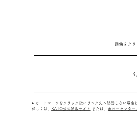
​画像をク
4
● カートマークをクリック後にリンク先へ移動しない場合
詳しくは、
KATO公式通販サイト
または、
ホビーセンター