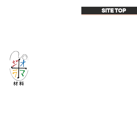
SITE TOP
Let's create imagined landscape!
KATOの新しいdiorama材料シリーズ
Copyright © 2016 KATO&Kaihatsu-shouten All Ri