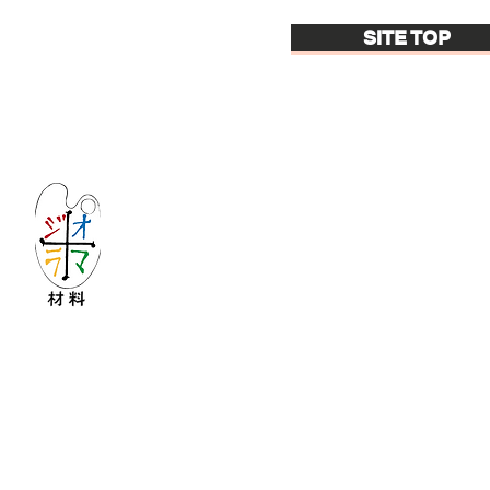
SITE TOP
Let's create imagined landscape!
KATOの新しいdiorama材料シリーズ
Copyright © 2016 KATO&Kaihatsu-shouten All Ri