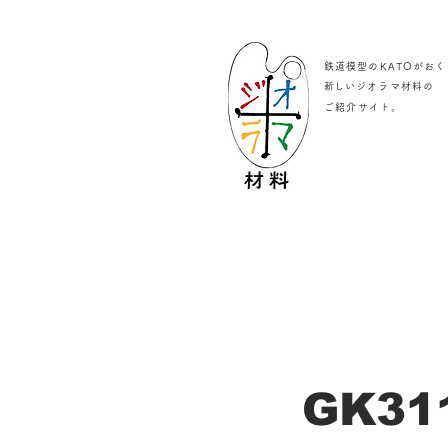
鉄道模型のKATOがおく
​新しいジオラマ材料の
。
ご紹介サイト
GK31