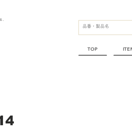
る、
TOP
ITE
14