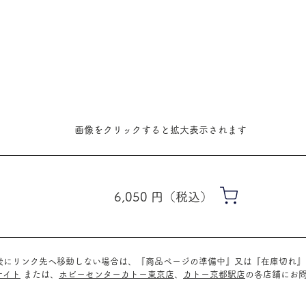
​画像をクリックすると拡大表示されます
6,050
​円（税込）
ク後にリンク先へ移動しない場合は、『商品ページの準備中』又は『在庫切れ
サイト
または、
ホビーセンターカトー東京店
、
カトー京都駅店
の
各店舗に
お