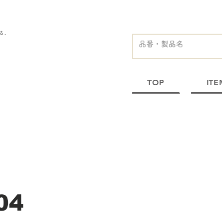
る、
TOP
ITE
04