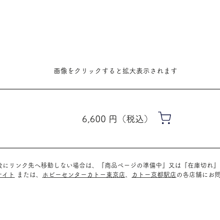
​画像をクリックすると拡大表示されます
6,600
​円（税込）
ク後にリンク先へ移動しない場合は、『商品ページの準備中』又は『在庫切れ
サイト
または、
ホビーセンターカトー東京店
、
カトー京都駅店
の
各店舗に
お