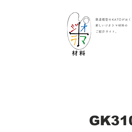
鉄道模型のKATOがおく
​新しいジオラマ材料の
。
ご紹介サイト
GK31