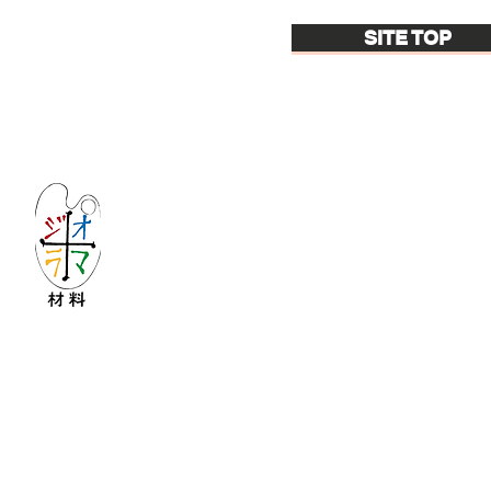
SITE TOP
Let's create imagined landscape!
KATOの新しいdiorama材料シリーズ
Copyright © 2016 KATO&Kaihatsu-shouten All Ri