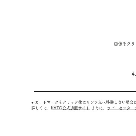
​画像をク
4
● カートマークをクリック後にリンク先へ移動しない場合
詳しくは、
KATO公式通販サイト
または、
ホビーセンター