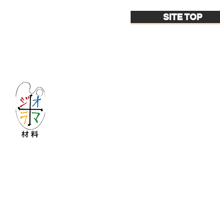
SITE TOP
Let's create imagined landscape!
KATOの新しいdiorama材料シリーズ
Copyright © 2016 KATO&Kaihatsu-shouten All Ri