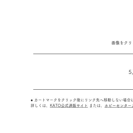
​画像をク
5
● カートマークをクリック後にリンク先へ移動しない場合
詳しくは、
KATO公式通販サイト
または、
ホビーセンター