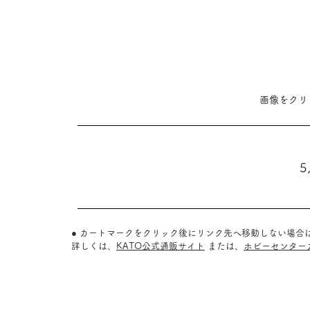
​画像をク
5
● カートマークをクリック後にリンク先へ移動しない場合
詳しくは、
KATO公式通販サイト
または、
ホビーセンター