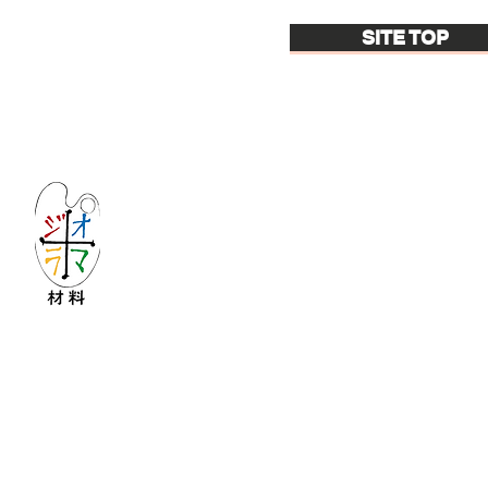
SITE TOP
Let's create imagined landscape!
KATOの新しいdiorama材料シリーズ
Copyright © 2016 KATO&Kaihatsu-shouten All Ri