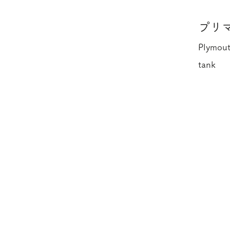
プリ
Plymout
tank