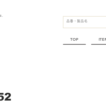
る、
TOP
ITE
52