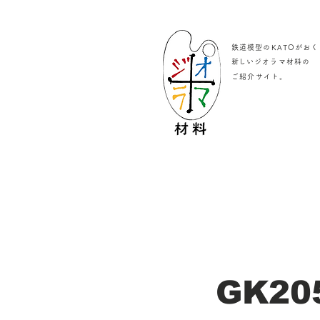
鉄道模型のKATOがおく
​新しいジオラマ材料の
。
ご紹介サイト
GK20