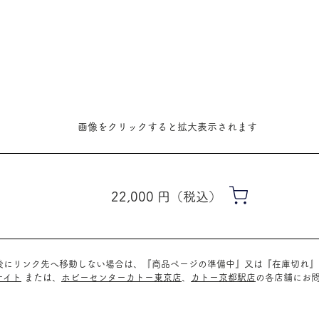
​画像をクリックすると拡大表示されます
22,000
​円（税込）
ク後にリンク先へ移動しない場合は、『商品ページの準備中』又は『在庫切れ
サイト
または、
ホビーセンターカトー東京店
、
カトー京都駅店
の
各店舗に
お