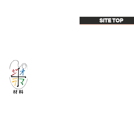
SITE TOP
Let's create imagined landscape!
KATOの新しいdiorama材料シリーズ
Copyright © 2016 KATO&Kaihatsu-shouten All Ri