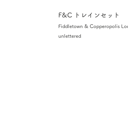
F&C トレインセット
Fiddletown & Copperopolis Loc
unlettered