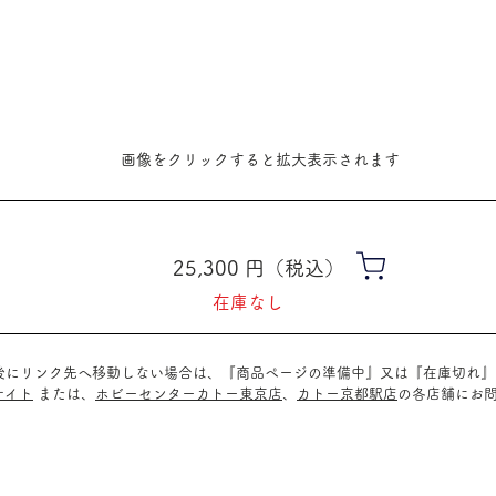
​画像をクリックすると拡大表示されます
25,300
​円（税込）
在庫なし
ク後にリンク先へ移動しない場合は、『商品ページの準備中』又は『在庫切れ
サイト
または、
ホビーセンターカトー東京店
、
カトー京都駅店
の
各店舗に
お