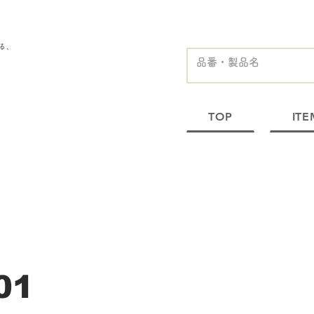
る、
TOP
ITE
01