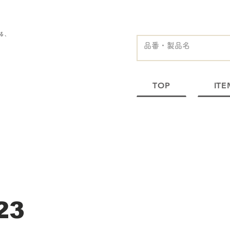
る、
TOP
ITE
23