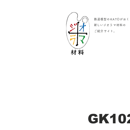
鉄道模型のKATOがおく
​新しいジオラマ材料の
。
ご紹介サイト
GK10