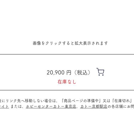
​画像をクリックすると拡大表示されます
20,900
​円（税込）
在庫なし
ク後にリンク先へ移動しない場合は、『商品ページの準備中』又は『在庫切れ
サイト
または、
ホビーセンターカトー東京店
、
カトー京都駅店
の
各店舗に
お