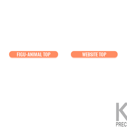
FIGU-ANIMAL TOP
WEBSITE TOP
gined landscape!
iorama材料シリーズ、はじまる!