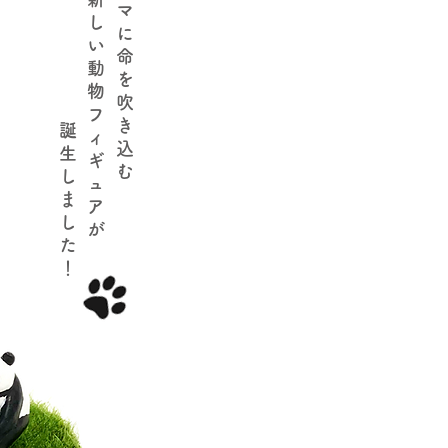
マ
し
に
い
命
動
を
物
吹
フ
き
​誕
ィ
込
生
ギ
む
し
ュ
ま
ア
し
が
た
！