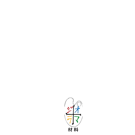
Let's create ima
KATOの新しいd