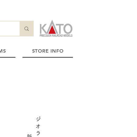
MS
STORE INFO
​ジ
オ
ラ
​新