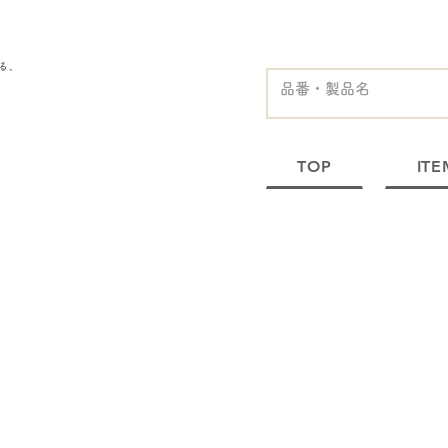
る、
TOP
ITE