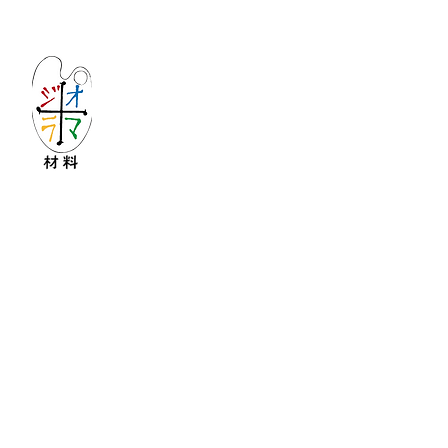
Let's create imagined landscape!
KATOの新しいdiorama材料シリーズ
Copyright © 2016 KATO&Kaihatsu-shouten All Ri