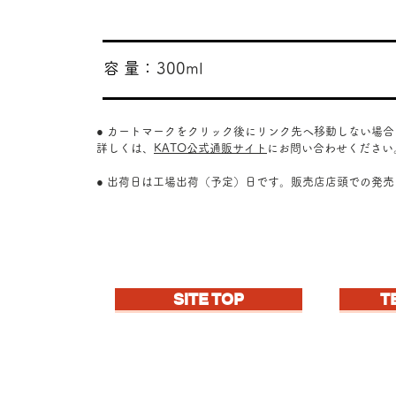
​容 量：
300ml
● カートマークをクリック後にリンク先へ移動しない場
詳しくは、
KATO公式通販サイト
にお問い合わせください
● 出荷日は工場出荷（予定）日です。販売店店頭での発
SITE TOP
T