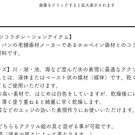
​画像をクリックすると拡大表示されます
インコラボレーションアイテム】
ャパンの老舗画材メーカーであるホルベイン画材とのコ
材料です。
ーズ】川・湖・池、海など澄んだ水の表現に最適なアク
ムとは、液体またはペースト状の媒材（媒体）です。乾
てもご使用いただけます。
性の高い素材で、はじめは白色をしていますが、乾燥後に
、薄く塗り重ねると綺麗に早く乾燥します。
波紋などのエッジの効いた表現作りにお使いいただけます
>どちらもアクリル絵の具と混ぜる事が可能です。
時間（塗布の厚さによって異なります。）