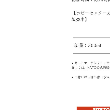
【ホビーセンター
販売中】
​容 量：
300ml
● カートマークをクリッ
詳しくは、
KATO公式通
● 出荷日は工場出荷（予
SITE TO