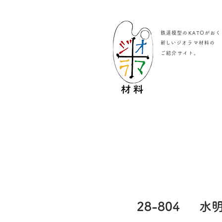
鉄道模型のKATOがおく
​新しいジオラマ材料の
。
ご紹介サイト
28-804
水