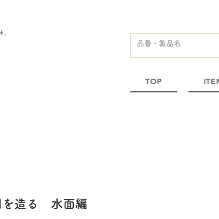
る、
TOP
ITE
明を造る 水面編