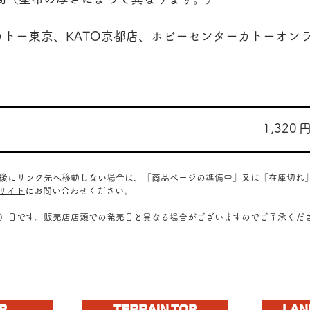
カトー東京、KATO京都店、ホビーセンターカトーオン
1,320
​
ク後にリンク先へ移動しない場合は、『商品ページの準備中』又は『在庫切れ
販サイト
にお問い合わせください。
定）日です。販売店店頭での発売日と異なる場合がございますのでご了承くだ
P
TERRAIN TOP
LAN