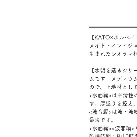
【KATO×ホルベ
メイド・イン・ジ
生まれたジオラマ
【水明を造るシリ
ムです。メディウ
ので、下地材とし
<水面編>は平滑
す。厚塗りを控え
<波音編>は波・
最適です。
<水面編><波音編
乾燥時間：約10