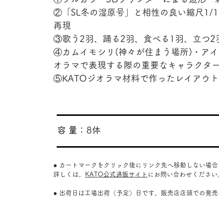
②「SL冬の湿原号」と相性の良い縮尺1/
再現
③歌う2羽、踊る2羽、食べる1羽、立つ2
④カムイモシリ(神々が住まう場所)・ア
オラマで表現する際の重要なキャラクタ
⑤KATOジオラマ材料で作ったレイア
​容 量：
8体
● カートマークをクリック後にリンク先へ移動しない場
詳しくは、
KATO公式通販サイト
にお問い合わせください
● 出荷日は工場出荷（予定）日です。販売店店頭での発