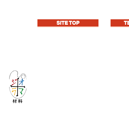
SITE TOP
T
Let's create imagined landscape!
KATOの新しいdiorama材料シリーズ
Copyright © 2016 KATO&Kaihatsu-shouten All Ri