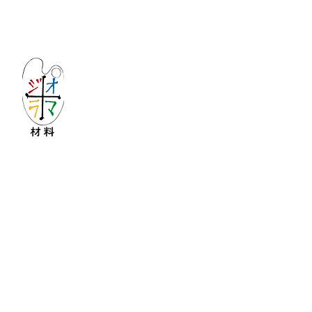
Let's create imagined landscape!
KATOの新しいdiorama材料シリーズ
Copyright © 2016 KATO&Kaihatsu-shouten All Ri