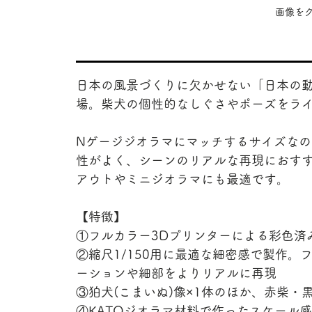
​画像
日本の風景づくりに欠かせない「日本の動
場。柴犬の個性的なしぐさやポーズをラ
Nゲージジオラマにマッチするサイズなの
性がよく、シーンのリアルな再現におすす
アウトやミニジオラマにも最適です。
【特徴】
①フルカラー3Dプリンターによる彩色済
②縮尺1/150用に最適な細密感で製作。
ーションや細部をよりリアルに再現
③狛犬(こまいぬ)像×1体のほか、赤柴・黒
④KATOジオラマ材料で作ったスケール