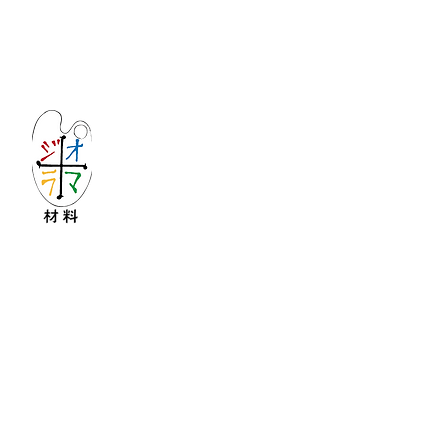
Let's create imagined landscape!
KATOの新しいdiorama材料シリーズ
Copyright © 2016 KATO&Kaihatsu-shouten All Ri