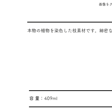
​画像
本物の植物を染色した枝素材です。細密
​容 量：
409ml