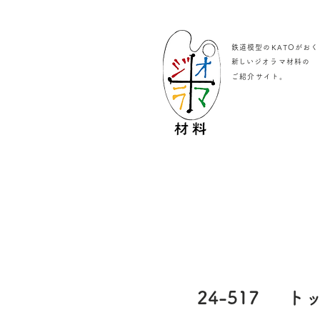
鉄道模型のKATOがおく
​新しいジオラマ材料の
。
ご紹介サイト
24-517
ト