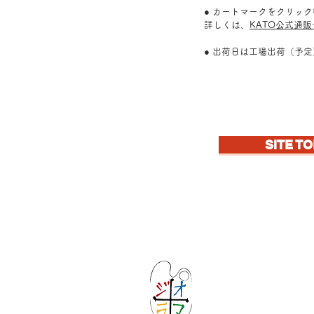
● カートマークをクリッ
詳しくは、
KATO公式通
● 出荷日は工場出荷（予
SITE TO
Let's create ima
KATOの新しいd