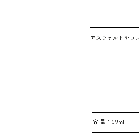
アスファルトやコ
​容 量：
59ml