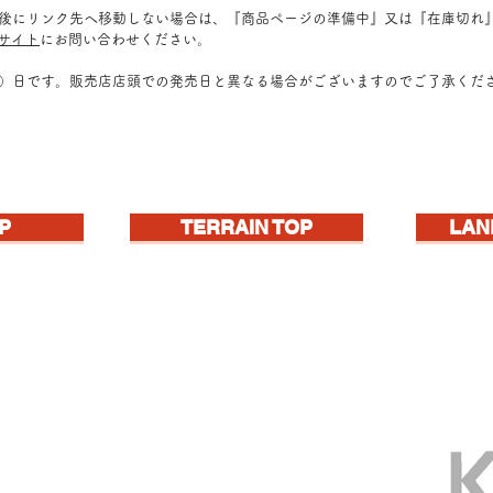
ク後にリンク先へ移動しない場合は、『商品ページの準備中』又は『在庫切れ
販サイト
にお問い合わせください。
定）日です。販売店店頭での発売日と異なる場合がございますのでご了承くだ
P
TERRAIN TOP
LAN
gined landscape!
iorama材料シリーズ、はじまる!