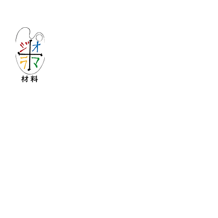
Let's create imagined landscape!
KATOの新しいdiorama材料シリーズ
Copyright © 2016 KATO&Kaihatsu-shouten All Ri