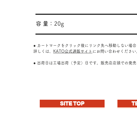
​容 量：
20g
● カートマークをクリック後にリンク先へ移動しない場
詳しくは、
KATO公式通販サイト
にお問い合わせください
● 出荷日は工場出荷（予定）日です。販売店店頭での発
SITE TOP
T