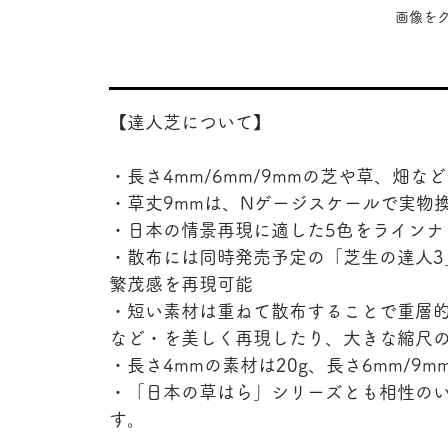
​画像
【達人芝について】
・長さ4mm/6mm/9mmの芝や草、畑
・草丈9mmは、Nゲージスケールで実物換
・日本の情景再現に適した5色をラインナ
・散布には同時発売予定の「芝生の達人3」
繁茂感を再現可能
・短い素材は重ねて散布することで重層
など・を美しく再現したり、大きな縮尺
・長さ4mmの素材は20g、長さ6mm/9m
・「日本の草はら」シリーズとも相性の
す。