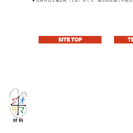
● 出荷日は工場出荷（予定）日です。販売店店頭での発
SITE TOP
T
Let's create imagined landscape!
KATOの新しいdiorama材料シリーズ