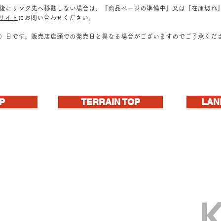
ク後にリンク先へ移動しない場合は、『商品ページの準備中』又は『在庫切れ
販サイト
にお問い合わせください。
定）日です。販売店店頭での発売日と異なる場合がございますのでご了承くだ
P
TERRAIN TOP
LAN
gined landscape!
iorama材料シリーズ、はじまる!