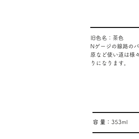
旧色名：茶色
Nゲージの線路のバ
原など使い道は様
りになります。
​容 量：
353ml