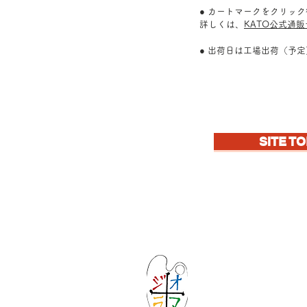
● カートマークをクリッ
詳しくは、
KATO公式通
● 出荷日は工場出荷（予
SITE TO
Let's create ima
KATOの新しいd