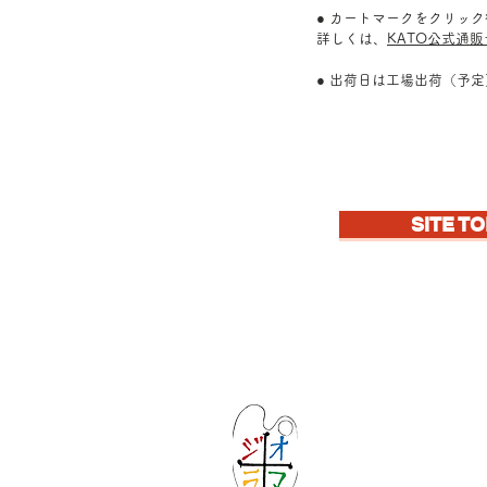
● カートマークをクリッ
詳しくは、
KATO公式通
● 出荷日は工場出荷（予
SITE TO
Let's create ima
KATOの新しいd