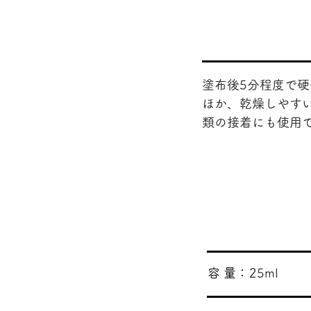
塗布後5分程度で硬
ほか、乾燥しやす
類の接着にも使用
​容 量：
25ml