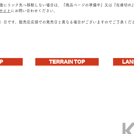
ク後にリンク先へ移動しない場合は、『商品ページの準備中』又は『在庫切れ
販サイト
にお問い合わせください。
定）日です。販売店店頭での発売日と異なる場合がございますのでご了承くだ
P
TERRAIN TOP
LAN
gined landscape!
iorama材料シリーズ、はじまる!