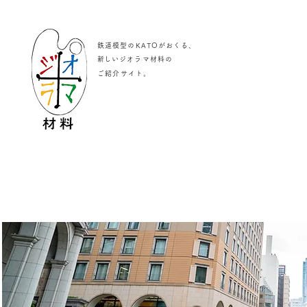
鉄道模型のKATOがおくる、
​新しいジオラマ材料の
。
ご紹介サイト