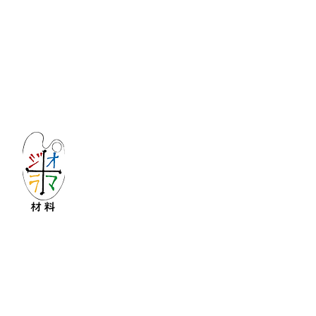
Let's create imagined landscape!
KATOの新しいdiorama材料シリーズ
Copyright © 2016 KATO&Kaihatsu-shouten All Ri