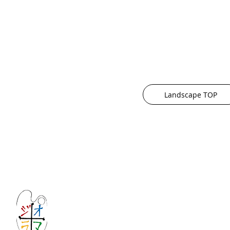
Landscape TOP
Let's create imagined landscape!
KATOの新しいdiorama材料シリーズ